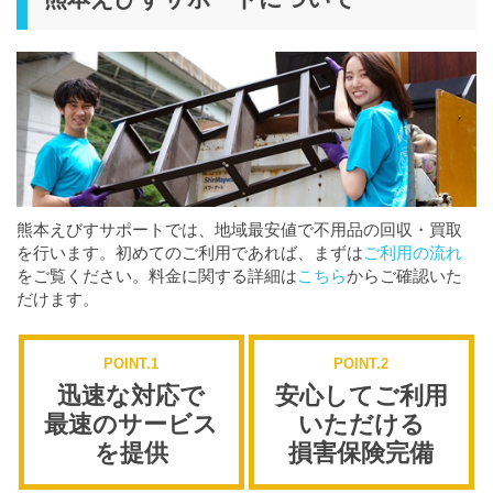
熊本えびすサポートでは、地域最安値で不用品の回収・買取
を行います。初めてのご利用であれば、まずは
ご利用の流れ
をご覧ください。料金に関する詳細は
こちら
からご確認いた
だけます。
POINT.1
POINT.2
迅速な対応で
安心してご利用
最速のサービス
いただける
を提供
損害保険完備