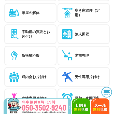
空き家管理（定
家屋の解体
期）
不動産の買取とお
無人回収
片付け
断捨離応援
老前整理
町内会お片付け
男性専用片付け
女性専用片付け
早朝・夜間回収