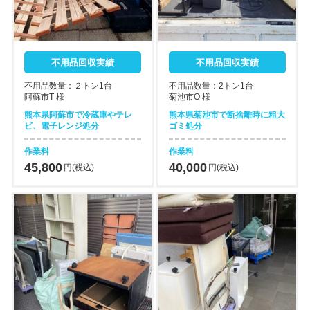
不用品回収実績
不用品回収実績
不用品数量：２トン1台
不用品数量：2トン1台
阿蘇市T 様
菊池市O 様
熊本県阿蘇市で冷蔵庫やテレ
熊本県菊池市で断捨離時に粗大
ビ、電子レンジ処分
ゴミ処分
作業料
作業料
45,800
40,000
円(税込)
円(税込)