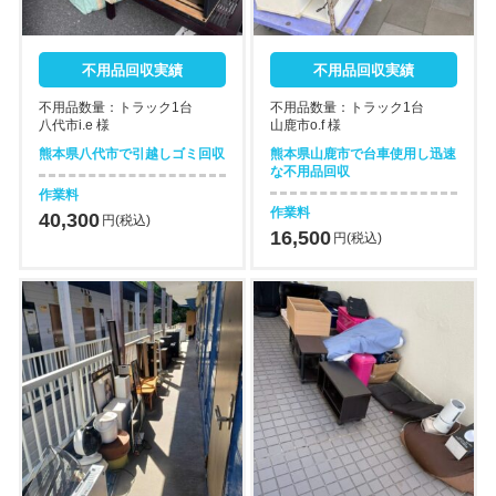
不用品回収実績
不用品回収実績
不用品数量：トラック1台
不用品数量：トラック1台
八代市i.e 様
山鹿市o.f 様
熊本県八代市で引越しゴミ回収
熊本県山鹿市で台車使用し迅速
な不用品回収
作業料
作業料
40,300
円(税込)
16,500
円(税込)