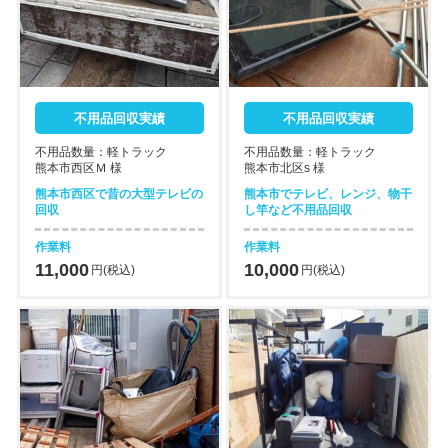
不用品回収実績
不用品回収実績
不用品数量：軽トラック
不用品数量：軽トラック
熊本市西区Ｍ 様
熊本市北区s 様
熊本市西区で昔の大型テレビの
熊本市でテレビ、レンジ、物干
回収
し竿など不用品回収
作業料
作業料
11,000
10,000
円(税込)
円(税込)